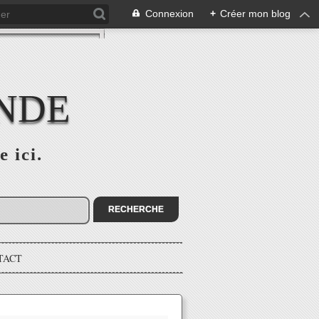
Connexion
+
Créer mon blog
ONDE
e ici.
TACT