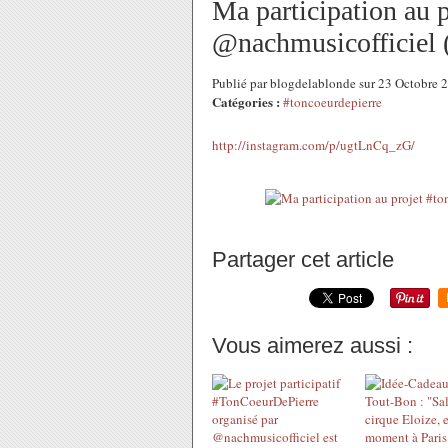
Ma participation au 
@nachmusicofficiel (
Publié par blogdelablonde sur 23 Octobre
Catégories :
#toncoeurdepierre
http://instagram.com/p/ugtLnCq_zG/
Partager cet article
Vous aimerez aussi :