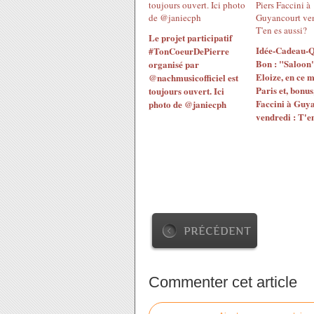
Le projet participatif
Idée-Cadeau-Q
#TonCoeurDePierre
Bon : "Saloon"
organisé par
Eloize, en ce 
@nachmusicofficiel est
Paris et, bonus
toujours ouvert. Ici
Faccini à Guy
photo de @janiecph
vendredi : T'en
PRÉCÉDENT
Commenter cet article