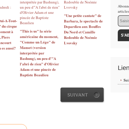
Abonne
article
"Une petite cantate" de
Email
ui-A-Tout-
Barbara, le spectacle de
 du cirque
Depardieu aux Bouffes
"This is us" la série
moment à
Du Nord et Camille
américaine du moment,
, Piers
Redouble de Noémie
"Comme un Légo" de
ancourt
Lvovsky
Manset (version
 es aussi?
interprétée par
Bashung), un peu d'"A
l'abri de rien" d'Olivier
Lie
Adam et une pincée de
Baptiste Beaulieu
Sui
SUIVANT