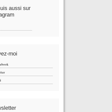
uis aussi sur
tagram
vez-moi
cebook
tter
S
sletter