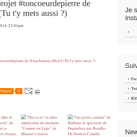
projet #toncoeurdepierre de
Je s
Tu t'y mets aussi ?)
Ins
 2014, 22:01pm
Sui
Fa
Twi
Repost
0
RS
New