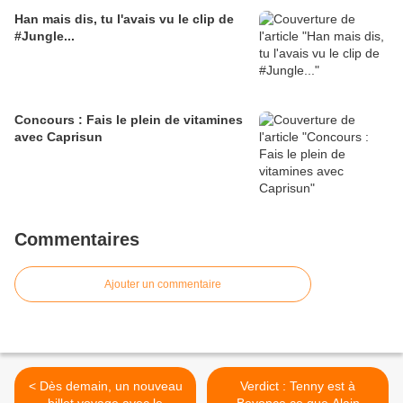
organisée par #virginradio au #yoyo
Han mais dis, tu l'avais vu le clip de
avec #charliewinston, #alb,
#Jungle...
#josefsalvat et #deluka. Le second se
termine mardi matin et te propose de
gagner des places pour aller voir
#Jungle (miam) au #buspalladium.
Bonne chance et bonne fin de week-
Concours : Fais le plein de vitamines
end !
avec Caprisun
Commentaires
Ajouter un commentaire
< Dès demain, un nouveau
Verdict : Tenny est à