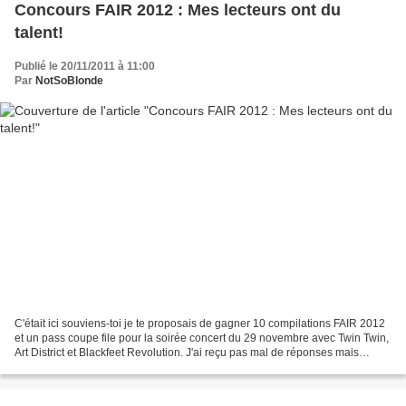
Concours FAIR 2012 : Mes lecteurs ont du
talent!
Publié le 20/11/2011 à 11:00
Par
NotSoBlonde
C'était ici souviens-toi je te proposais de gagner 10 compilations FAIR 2012
et un pass coupe file pour la soirée concert du 29 novembre avec Twin Twin,
Art District et Blackfeet Revolution. J'ai reçu pas mal de réponses mais
beaucoup sans aucun artiste...