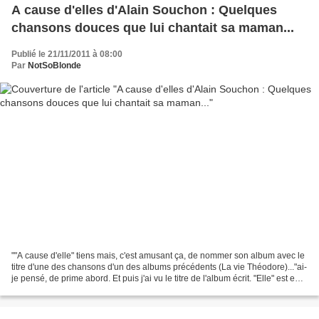
A cause d'elles d'Alain Souchon : Quelques
chansons douces que lui chantait sa maman...
Publié le 21/11/2011 à 08:00
Par
NotSoBlonde
""A cause d'elle" tiens mais, c'est amusant ça, de nommer son album avec le
titre d'une des chansons d'un des albums précédents (La vie Théodore)..."ai-
je pensé, de prime abord. Et puis j'ai vu le titre de l'album écrit. "Elle" est en
fait au pluriel....