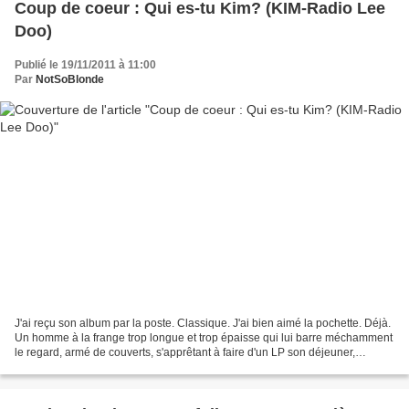
Coup de coeur : Qui es-tu Kim? (KIM-Radio Lee
Doo)
Publié le 19/11/2011 à 11:00
Par
NotSoBlonde
J'ai reçu son album par la poste. Classique. J'ai bien aimé la pochette. Déjà.
Un homme à la frange trop longue et trop épaisse qui lui barre méchamment
le regard, armé de couverts, s'apprêtant à faire d'un LP son déjeuner,
chemisette hawaïenne sur le...