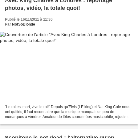
Avec King Charles à Londres : reportage
photos, vidéo, la totale quoi!
Publié le 16/11/2011 à 11:30
Par
NotSoBlonde
"Le roi est mort, vive le roi!" Depuis qu'Elvis (LE king) et Nat King Cole nous
ont quittés, il faut reconnaitre que la musique manquait un peu de
monarques à vénérer. Amateur de têtes couronnées musicophile, réjouis-toi,
j'ai ce qu'il te faut. (J'ai...
Scopitone is not dead : l'alternative qu'on