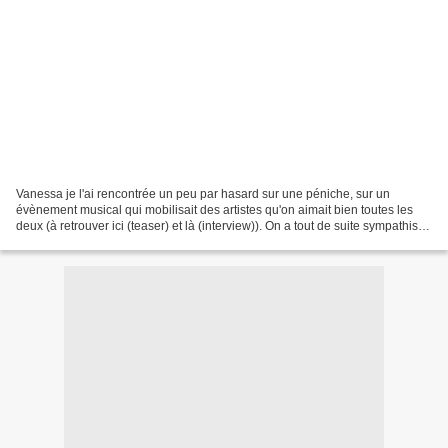
Vanessa je l'ai rencontrée un peu par hasard sur une péniche, sur un
évènement musical qui mobilisait des artistes qu'on aimait bien toutes les
deux (à retrouver ici (teaser) et là (interview)). On a tout de suite sympathisé
et beaucoup ri. Ca crée des...