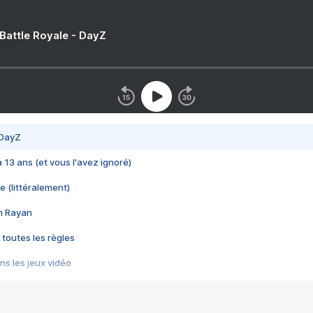
 Battle Royale - DayZ
 DayZ
 a 13 ans (et vous l'avez ignoré)
e (littéralement)
im Rayan
 toutes les règles
s les jeux vidéo
us choquant de Rockstar ? - Le scandale BULLY