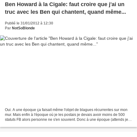
Ben Howard à la Cigale: faut croire que j'ai un
truc avec les Ben qui chantent, quand même...
Publié le 31/01/2012 à 12:30
Par
NotSoBlonde
Oui. A une époque ça faisait même l'objet de blagues récurrentes sur mon
mur. Mais enfin à l'époque où je les postais je devais avoir moins de 500
statuts FB alors personne ne s'en souvient. Donc à une époque (attends je
réfléchis. Ah oui dis-donc : Ca...