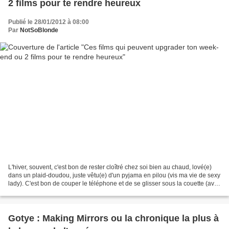
2 films pour te rendre heureux
Publié le 28/01/2012 à 08:00
Par
NotSoBlonde
L'hiver, souvent, c'est bon de rester cloîtré chez soi bien au chaud, lové(e)
dans un plaid-doudou, juste vêtu(e) d'un pyjama en pilou (vis ma vie de sexy
lady). C'est bon de couper le téléphone et de se glisser sous la couette (avec
le plaid, toujours)...
Gotye : Making Mirrors ou la chronique la plus à