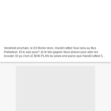
Vendredi prochain, le 03 février donc, HandCrafted Soul sera au Bus
Palladium. Et tu sais quoi? Je te fais gagner deux places pour aller les
écouter. Et ça c'est LE BON PLAN du week-end parce que HandCrafted Soul
si tu te souviens je les avais déjà rencontrés...