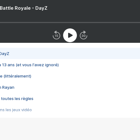
 Battle Royale - DayZ
 DayZ
 a 13 ans (et vous l'avez ignoré)
e (littéralement)
im Rayan
 toutes les règles
s les jeux vidéo
us choquant de Rockstar ? - Le scandale BULLY
e plus moche de Steam