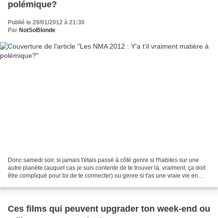
polémique?
Publié le 29/01/2012 à 21:30
Par
NotSoBlonde
Donc samedi soir, si jamais t'étais passé à côté genre si t'habites sur une
autre planète (auquel cas je suis contente de te trouver là, vraiment, ça doit
être compliqué pour toi de te connecter) ou genre si t'as une vraie vie en
dehors de ta télé, il...
Ces films qui peuvent upgrader ton week-end ou