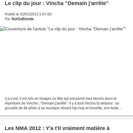
Le clip du jour : Vincha "Demain j'arrête"
Publié le 31/01/2012 à 07:00
Par
NotSoBlonde
Ca y est, il est mis en images ce titre qui est parmi mes favoris dans le
répertoire de Vincha : "Demain j'arrête". Il y a tout Vincha là dedans : sa
gouaille de titi alliée à sa musique mixant hip-hop et musette, son texte
sincère au possible, qui sent...
Les NMA 2012 : Y'a t'il vraiment matière à