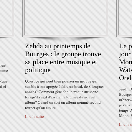
Zebda au printemps de
Le p
Bourges : le groupe trouve
jour
sa place entre musique et
Mono
oment
politique
Wats
trame
Orel
)(que
Qu'est ce qui peut bien pousser un groupe qui
i ci
semble à son apogée à faire un break de 8 longues
Jeudi. D
années? Comment gère t'on le retour sur scène
Bourges
lorsqu'il s'agit d'assurer la tournée du nouvel
m'énerv
album? Quand on sort un album nommé second
je veux
tour et qu'on assure...
temps. 
Moon, K
Lire la suite
Lire la 