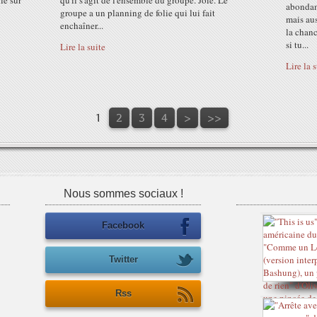
lé sur
qu'il s'agit de l'ensemble du groupe. Joie. Le
abondam
groupe a un planning de folie qui lui fait
mais aus
enchaîner...
la chanc
si tu...
Lire la suite
Lire la 
1
2
3
4
>
>>
Nous sommes sociaux !
Facebook
Twitter
Rss