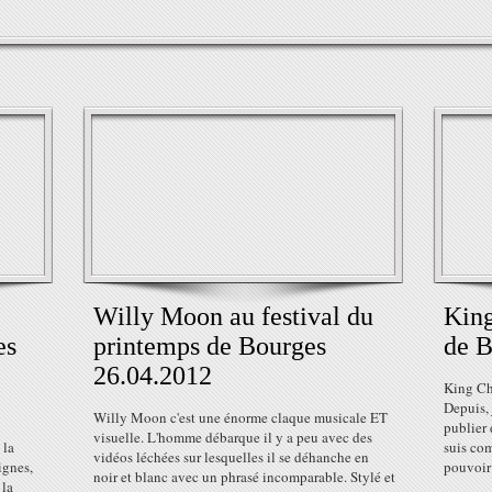
Willy Moon au festival du
King
es
printemps de Bourges
de B
26.04.2012
King Cha
Depuis, 
Willy Moon c'est une énorme claque musicale ET
publier 
visuelle. L'homme débarque il y a peu avec des
 la
suis com
vidéos léchées sur lesquelles il se déhanche en
ignes,
pouvoir 
noir et blanc avec un phrasé incomparable. Stylé et
 la