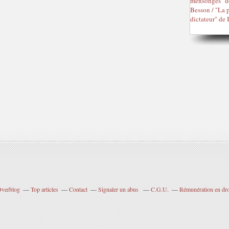
 Overblog
Top articles
Contact
Signaler un abus
C.G.U.
Rémunération en droi