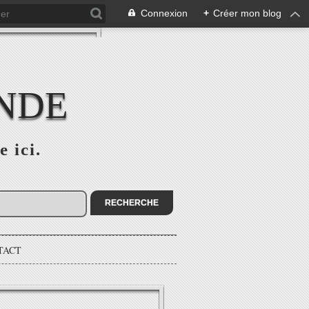
Connexion
+
Créer mon blog
ONDE
e ici.
TACT