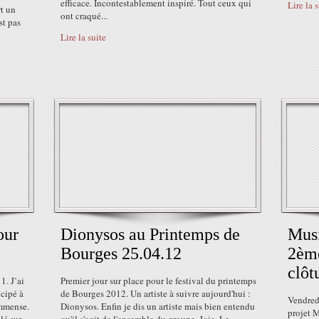
efficace. Incontestablement inspiré. Tout ceux qui
Lire la 
rt un
ont craqué...
st pas
Lire la suite
our
Dionysos au Printemps de
Musi
Bourges 25.04.12
2ème
clôt
1. J’ai
Premier jour sur place pour le festival du printemps
icipé à
de Bourges 2012. Un artiste à suivre aujourd'hui :
Vendredi
 immense.
Dionysos. Enfin je dis un artiste mais bien entendu
projet M