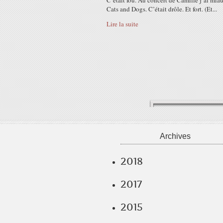
C’était fou. Au concert de Camille j’ai miau
Cats and Dogs. C’était drôle. Et fort. (Et...
Lire la suite
Archives
2018
2017
2015