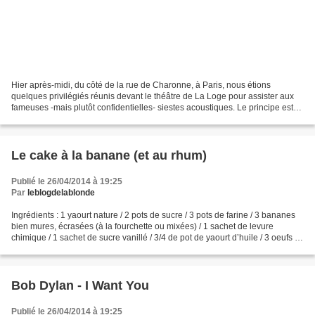
Hier après-midi, du côté de la rue de Charonne, à Paris, nous étions
quelques privilégiés réunis devant le théâtre de La Loge pour assister aux
fameuses -mais plutôt confidentielles- siestes acoustiques. Le principe est
simple : Organiser une grande sieste...
Le cake à la banane (et au rhum)
Publié le 26/04/2014 à 19:25
Par
leblogdelablonde
Ingrédients : 1 yaourt nature / 2 pots de sucre / 3 pots de farine / 3 bananes
bien mures, écrasées (à la fourchette ou mixées) / 1 sachet de levure
chimique / 1 sachet de sucre vanillé / 3/4 de pot de yaourt d’huile / 3 oeufs / 3
cuill. à soupe de rhum...
Bob Dylan - I Want You
Publié le 26/04/2014 à 19:25