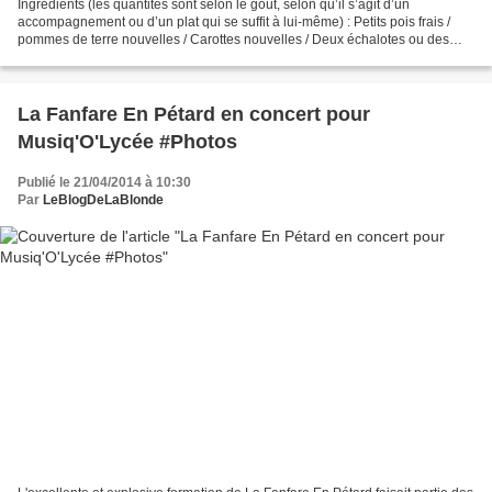
Ingrédients (les quantités sont selon le goût, selon qu’il s’agit d’un
accompagnement ou d’un plat qui se suffit à lui-même) : Petits pois frais /
pommes de terre nouvelles / Carottes nouvelles / Deux échalotes ou des
oignons nouveaux / Deux grosses gousses...
La Fanfare En Pétard en concert pour
Musiq'O'Lycée #Photos
Publié le 21/04/2014 à 10:30
Par
LeBlogDeLaBlonde