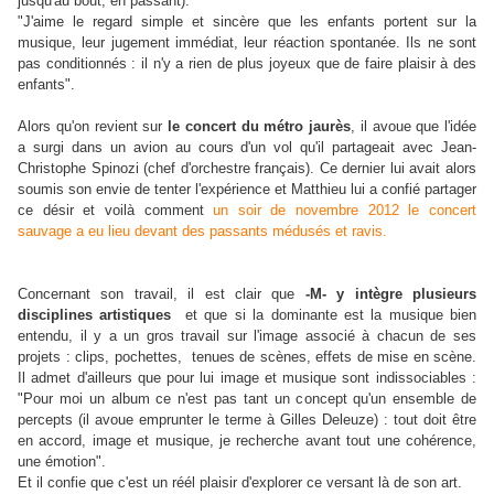
jusqu'au bout, en passant).
"J'aime le regard simple et sincère que les enfants portent sur la
musique, leur jugement immédiat, leur réaction spontanée. Ils ne sont
pas conditionnés : il n'y a rien de plus joyeux que de faire plaisir à des
enfants".
Alors qu'on revient sur
le concert du métro jaurès
, il avoue que l'idée
a surgi dans un avion au cours d'un vol qu'il partageait avec Jean-
Christophe Spinozi (chef d'orchestre français). Ce dernier lui avait alors
soumis son envie de tenter l'expérience et Matthieu lui a confié partager
ce désir et voilà comment
un soir de novembre 2012 le concert
sauvage a eu lieu devant des passants médusés et ravis.
Concernant son travail, il est clair que
-M- y intègre plusieurs
disciplines artistiques
et que si la dominante est la musique bien
entendu, il y a un gros travail sur l'image associé à chacun de ses
projets : clips, pochettes, tenues de scènes, effets de mise en scène.
Il admet d'ailleurs que pour lui image et musique sont indissociables :
"Pour moi un album ce n'est pas tant un concept qu'un ensemble de
percepts (il avoue emprunter le terme à Gilles Deleuze) : tout doit être
en accord, image et musique, je recherche avant tout une cohérence,
une émotion".
Et il confie que c'est un réél plaisir d'explorer ce versant là de son art.