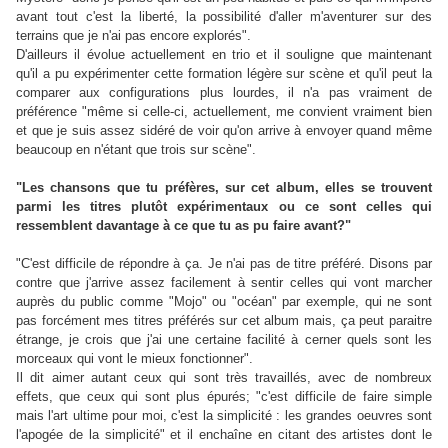
avant tout c'est la liberté, la possibilité d'aller m'aventurer sur des
terrains que je n'ai pas encore explorés".
D'ailleurs il évolue actuellement en trio et il souligne que maintenant
qu'il a pu expérimenter cette formation légère sur scène et qu'il peut la
comparer aux configurations plus lourdes, il n'a pas vraiment de
préférence "même si celle-ci, actuellement, me convient vraiment bien
et que je suis assez sidéré de voir qu'on arrive à envoyer quand même
beaucoup en n'étant que trois sur scène".
"Les chansons que tu préfères, sur cet album, elles se trouvent
parmi les titres plutôt expérimentaux ou ce sont celles qui
ressemblent davantage à ce que tu as pu faire avant?"
"C'est difficile de répondre à ça. Je n'ai pas de titre préféré. Disons par
contre que j'arrive assez facilement à sentir celles qui vont marcher
auprès du public comme "Mojo" ou "océan" par exemple, qui ne sont
pas forcément mes titres préférés sur cet album mais, ça peut paraitre
étrange, je crois que j'ai une certaine facilité à cerner quels sont les
morceaux qui vont le mieux fonctionner".
Il dit aimer autant ceux qui sont très travaillés, avec de nombreux
effets, que ceux qui sont plus épurés; "c'est difficile de faire simple
mais l'art ultime pour moi, c'est la simplicité : les grandes oeuvres sont
l'apogée de la simplicité" et il enchaîne en citant des artistes dont le