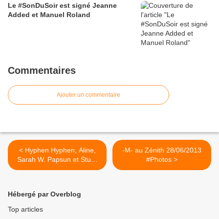
Le #SonDuSoir est signé Jeanne
Added et Manuel Roland
Commentaires
Ajouter un commentaire
< Hyphen Hyphen, Aline,
-M- au Zénith 28/06/2013
Sarah W. Papsun et Stuck
#Photos >
In The Sound : Le concert
de la fête de la musique
2013 en #photos
Hébergé par Overblog
Top articles