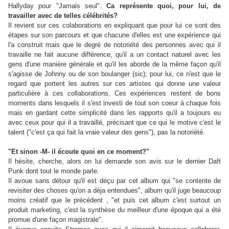
Hallyday pour "Jamais seul".
Ca représente quoi, pour lui, de
travailler avec de telles célébrités?
Il revient sur ces colaborations en expliquant que pour lui ce sont des
étapes sur son parcours et que chacune d'elles est une expérience qui
l'a construit mais que le degré de notoriété des personnes avec qui il
travaille ne fait aucune différence, qu'il a un contact naturel avec les
gens d'une manière générale et qu'il les aborde de la même façon qu'il
s'agisse de Johnny ou de son boulanger (sic); pour lui, ce n'est que le
regard que portent les autres sur ces artistes qui donne une valeur
particulière à ces collaborations. Ces expériences restent de bons
moments dans lesquels il s'est investi de tout son coeur à chaque fois
mais en gardant cette simplicité dans les rapports qu'il a toujours eu
avec ceux pour qui il a travaillé, précisant que ce qui le motive c'est le
talent ("c'est ça qui fait la vraie valeur des gens"), pas la notoriété.
"Et sinon -M- il écoute quoi en ce moment?"
Il hésite, cherche, alors on lui demande son avis sur le dernier Daft
Punk dont tout le monde parle.
Il avoue sans détour qu'il est déçu par cet album qui "se contente de
revisiter des choses qu'on a déja entendues", album qu'il juge beaucoup
moins créatif que le précédent , "et puis cet album c'est surtout un
produit marketing, c'est la synthèse du meilleur d'une époque qui a été
promue d'une façon magistrale".