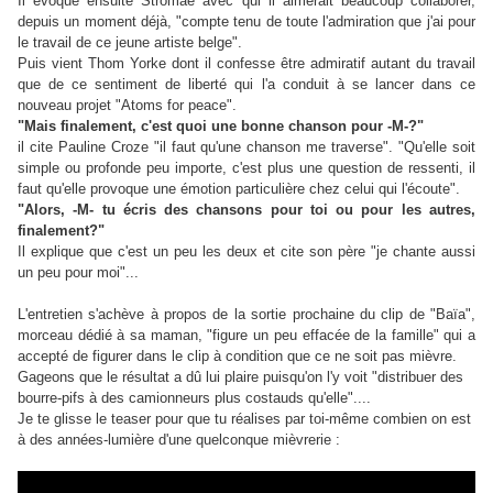
Il évoque ensuite Stromae avec qui il aimerait beaucoup collaborer,
depuis un moment déjà, "compte tenu de toute l'admiration que j'ai pour
le travail de ce jeune artiste belge".
Puis vient Thom Yorke dont il confesse être admiratif autant du travail
que de ce sentiment de liberté qui l'a conduit à se lancer dans ce
nouveau projet "Atoms for peace".
"Mais finalement, c'est quoi une bonne chanson pour -M-?"
il cite Pauline Croze "il faut qu'une chanson me traverse". "Qu'elle soit
simple ou profonde peu importe, c'est plus une question de ressenti, il
faut qu'elle provoque une émotion particulière chez celui qui l'écoute".
"Alors, -M- tu écris des chansons pour toi ou pour les autres,
finalement?"
Il explique que c'est un peu les deux et cite son père "je chante aussi
un peu pour moi"...
L'entretien s'achève à propos de la sortie prochaine du clip de "Baïa",
morceau dédié à sa maman, "figure un peu effacée de la famille" qui a
accepté de figurer dans le clip à condition que ce ne soit pas mièvre.
Gageons que le résultat a dû lui plaire puisqu'on l'y voit "distribuer des
bourre-pifs à des camionneurs plus costauds qu'elle"....
Je te glisse le teaser pour que tu réalises par toi-même combien on est
à des années-lumière d'une quelconque mièvrerie :