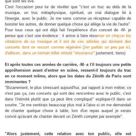
que sont les live.
C'est l'occasion pour lui de révéler que "c'est un truc au delà de la
musique, un truc métaphysique, spirituel, un vrai dialogue lié à
l'énergie, avec le public. Je me sens comme un récepteur capable de
booster les autres, de donner quelque chose qui allège la vie de l'autre".
Pour tous ceux qui ont déjà fait l'expérience d'un concert de -M- je
pense que c'est une évidence : il arrive à faire réso
nner en chacun les
vibrations de sa musique et il est de ces artistes qui donnent des
concerts dont on ressort comme régénéré (j'en parlais un peu par ici,
d'ailleurs, dans un lointain billet intitulé "résonance"
justement, tiens)
Et après toutes ces années de carrière, -M- a t'il toujours une petite
appréhension avant d'entrer en scène, ressent-il toujours du trac
en ce moment même, alors que les dates du Zénith de Paris sont
imminentes ?
"Bizarrement, le plus stressant aujourd'hui, par rapport à mon métier, ce
n'est pas ça, ces concerts qui sont des rencontres avec le public, c'est
dans l'intimité plutôt que ça peut être compliqué" explique-t'il dans un
sourire. "Je me sentirais beaucoup plus mal à l'aise si on me demandait
de chanter quelque chose à table, lors d'un repas auquel je serais
convié qu'avant de chanter devant un Zénith complet par exemple".
"Alors justement, cette relation avec ton public, elle est