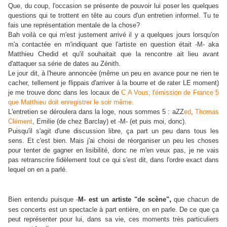
Que, du coup, l'occasion se présente de pouvoir lui poser les quelques
questions qui te trottent en tête au cours d'un entretien informel. Tu te
fais une représentation mentale de la chose?
Bah voilà ce qui m'est justement arrivé il y a quelques jours lorsqu'on
m'a contactée en m'indiquant que l'artiste en question était -M- aka
Matthieu Chedid et qu'il souhaitait que la rencontre ait lieu avant
d'attaquer sa série de dates au Zénith.
Le jour dit, à l'heure annoncée (même un peu en avance pour ne rien te
cacher, tellement je flippais d'arriver à la bourre et de rater LE moment)
je me trouve donc dans les locaux de
C A Vous, l'émission de France 5
que Matthieu doit enregistrer le soir même.
L'entretien se déroulera dans la loge, nous sommes 5 : aZZ
ed
,
Thomas
Clément
, Emilie (de chez Barclay) et -M- (et puis moi, donc).
Puisqu'il s'agit d'une discussion libre, ça part un peu dans tous les
sens. Et c'est bien. Mais j'ai choisi de réorganiser un peu les choses
pour tenter de gagner en lisibilité, donc ne m'en veux pas, je ne vais
pas retranscrire fidèlement tout ce qui s'est dit, dans l'ordre exact dans
lequel on en a parlé.
,
Bien entendu puisque -
M- est un artiste "de scène"
que chacun de
ses concerts est un spectacle à part entière, on en parle. De ce que ça
peut représenter pour lui, dans sa vie, ces moments très particuliers