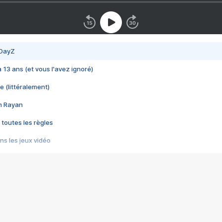
 DayZ
 a 13 ans (et vous l'avez ignoré)
e (littéralement)
im Rayan
 toutes les règles
s les jeux vidéo
us choquant de Rockstar ? - Le scandale BULLY
e plus moche de Steam
du RÊVE tourne au CAUCHEMAR
pendant 8 heures