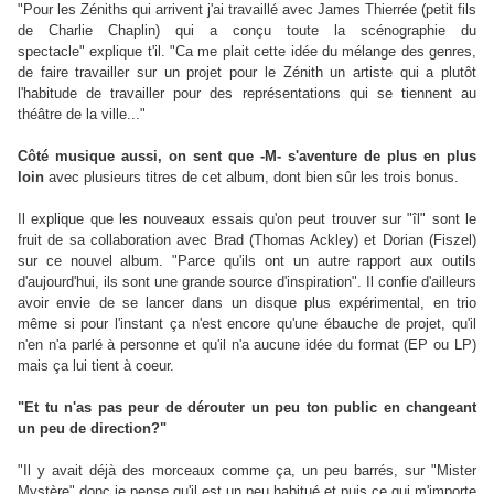
"Pour les Zéniths qui arrivent j'ai travaillé avec James Thierrée (petit fils
de Charlie Chaplin) qui a conçu toute la scénographie du
spectacle"
explique t'il. "
Ca me plait cette idée du mélange des genres,
de faire travailler sur un projet pour le Zénith un artiste qui a plutôt
l'habitude de travailler pour des représentations qui se tiennent au
théâtre de la ville..."
Côté musique aussi, on sent que -M- s'aventure de plus en plus
loin
avec plusieurs titres de cet album, dont bien sûr les trois bonus.
Il explique que les nouveaux essais qu'on peut trouver sur "îl" sont le
fruit de sa collaboration avec Brad (Thomas Ackley) et Dorian (Fiszel)
sur ce nouvel album. "Parce qu'ils ont un autre rapport aux outils
d'aujourd'hui, ils sont une grande source d'inspiration". Il confie d'ailleurs
avoir envie de se lancer dans un disque plus expérimental, en trio
même si pour l'instant ça n'est encore qu'une ébauche de projet, qu'il
n'en n'a parlé à personne et qu'il n'a aucune idée du format (EP ou LP)
mais ça lui tient à coeur.
"Et tu n'as pas peur de dérouter un peu ton public en changeant
un peu de direction?"
"Il y avait déjà des morceaux comme ça, un peu barrés, sur "Mister
Mystère" donc je pense qu'il est un peu habitué et puis ce qui m'importe