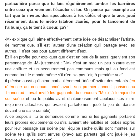
particulière parce que tu fais régulièrement tomber les barrières
entre ceux qui viennent t'écouter et toi. On pense par exemple au
fait que tu invites des spectateurs à tes côtés et que tu aies joué
récemment dans le métro (station Jaurès, pour le lancement de
l'album), ça te tient à coeur, ça?"
-M- explique qu'il aime effectivement cette idée de désacraliser l'artiste,
de montrer que, s'il est l'auteur d'une création qu'il partage avec les
autres, il n'est pas pour autant différent d'eux.
Et il en profite pour expliquer que c'est un peu de là aussi que vient son
personnage de -M- justement : "-M- c'est un mec un peu bizarre avec
une coiffure et un accoutrement pas communs mais qui au fond est
comme tout le monde même s'il n'en n'a pas l'air, à première vue".
il précise aussi qu'il aime particulièrement l'idée d'inviter des enfants (
en
référence au concours lancé avant son premier concert parisien au
Trianon où il avait invité les gagnants du concours "Mojo" à le rejoindre
sur scène
et où le public avait chaleureusement applaudi ces mini-
mojo-men adorables qui avaient parfaitement joué le jeu de danser
devant une salle comble)
A ce propos si tu te demandes comme moi si les gagnants portaient
leurs propres équipements ou s'ils avaient été habillés et lookés exprès
pour leur passage sur scène par l'équipe sache qu'ils sont montés sur
scène tels qu'ils sont arrivés (bravo aux parents qui ont joué le jeu