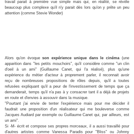
travail parait à première vue simple mais qui, en réalité, se révèle
beaucoup plus complexe qu'il n'y parait dès lors qu'on y prête un peu
attention (comme Stevie Wonder)
Alors qu'on évoque
son expérience unique dans le cinéma
(une
apparition dans "les petits mouchoirs", qu'il considère comme "un clin
d'oeil à un ami" (Guillaume Canet, qui l'a réalisé), plus qu'une
expérience du métier d'acteur à proprement parler, il reconnait avoir
reçu de nombreuses propositions de rôles depuis, qu'il a toutes
refusées expliquant qu'il a peur de l'investissement de temps que ça
demanderait, temps qu'il n'a pas à y consacrer tant il a déjà de projets
en route et d'envies à assouvir dans la musique.
"Pourtant j'ai envie de tenter l'expérience mais pour me décider il
faudrait une proposition d'un réalisateur qui me bouleverse comme
Jacques Audiard par exemple ou Guillaume Canet qui, par ailleurs, est
un ami".
Si -M- écrit et compose ses propres morceaux, il a aussi travaillé pour
d'autres artistes comme Vanessa Paradis pour "Bliss" ou Johnny