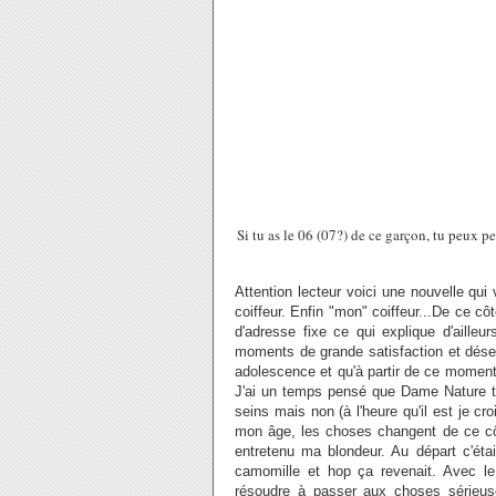
Si tu as le 06 (07?) de ce garçon, tu peux pe
Attention lecteur voici une nouvelle qu
coiffeur. Enfin "mon" coiffeur...De ce côt
d'adresse fixe ce qui explique d'ailleur
moments de grande satisfaction et dése
adolescence et qu'à partir de ce moment
J'ai un temps pensé que Dame Nature tr
seins mais non (à l'heure qu'il est je cr
mon âge, les choses changent de ce côt
entretenu ma blondeur. Au départ c'étai
camomille et hop ça revenait. Avec le
résoudre à passer aux choses sérieuses