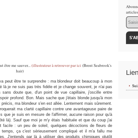
Abonne
article
Email
ut être me sauver...
(illustrateur à retrouver par ici
(Brent Seabrook's
hair)
Lie
i va peut être te surprendre : ma blondeur doit beaucoup à mon
Sui
é là je ne suis pas très fidèle et je change souvent, je n'ai pas
s sans doute que, d'un point de vue capillaire, j'oscille entre
spoir profond. Bon. Mais sache que j'étais blonde jusqu'à mon
 précis, ma blondeur s'en est allée. Lentement mais sûrement.
oquerait ma clarté capillaire contre une avantageuse paire de
ois que je suis en mesure de l'affirmer, aucune raison pour qu'à
é là). Sauf que moi je m'y étais habituée et que du coup j'ai
t facile : un peu de soleil, quelques décoctions de fleurs de
 temps, ça c'est sérieusement compliqué et il m'a fallu me
. J'entends par là à utiliser des produits chimiques plutôt