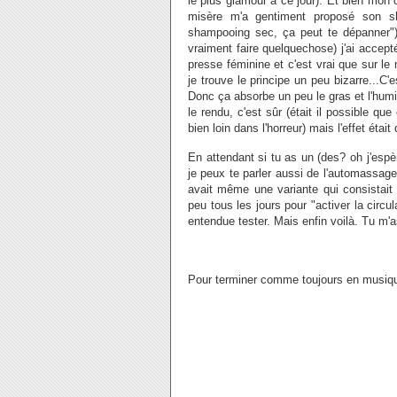
le plus glamour à ce jour). Et bien mon 
misère m'a gentiment proposé son sh
shampooing sec, ça peut te dépanner")(la
vraiment faire quelquechose) j'ai accept
presse féminine et c'est vrai que sur le
je trouve le principe un peu bizarre...C'
Donc ça absorbe un peu le gras et l'humi
le rendu, c'est sûr (était il possible q
bien loin dans l'horreur) mais l'effet éta
En attendant si tu as un (des? oh j'espère
je peux te parler aussi de l'automassage 
avait même une variante qui consistait
peu tous les jours pour "activer la circula
entendue tester. Mais enfin voilà. Tu m'
Pour terminer comme toujours en musique,