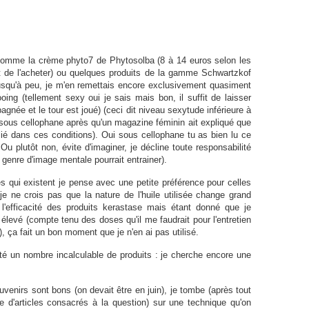
s comme la crème phyto7 de Phytosolba (8 à 14 euros selon les
t de l'acheter) ou quelques produits de la gamme Schwartzkof
jusqu'à peu, je m'en remettais encore exclusivement quasiment
ing (tellement sexy oui je sais mais bon, il suffit de laisser
gnée et le tour est joué) (ceci dit niveau sexytude inférieure à
 sous cellophane après qu'un magazine féminin ait expliqué que
plié dans ces conditions). Oui sous cellophane tu as bien lu ce
Ou plutôt non, évite d'imaginer, je décline toute responsabilité
enre d'image mentale pourrait entrainer).
es qui existent je pense avec une petite préférence pour celles
je ne crois pas que la nature de l'huile utilisée change grand
l'efficacité des produits kerastase mais étant donné que je
 élevé (compte tenu des doses qu'il me faudrait pour l'entretien
 ça fait un bon moment que je n'en ai pas utilisé.
té un nombre incalculable de produits : je cherche encore une
uvenirs sont bons (on devait être en juin), je tombe (après tout
e d'articles consacrés à la question) sur une technique qu'on