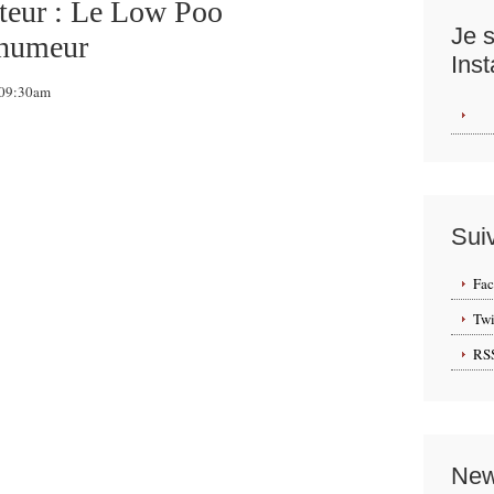
ecteur : Le Low Poo
Je s
)humeur
Ins
 09:30am
Sui
Fa
Twi
RS
New