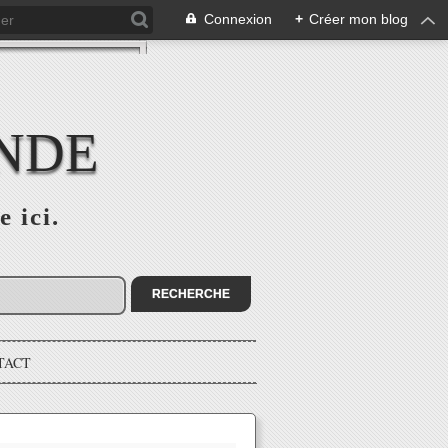
Connexion
+
Créer mon blog
ONDE
e ici.
TACT