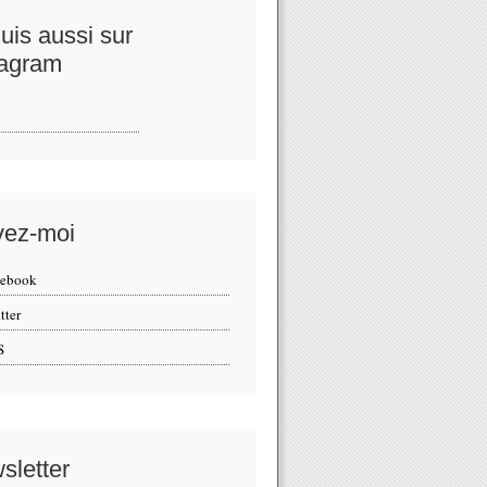
uis aussi sur
tagram
vez-moi
cebook
tter
S
sletter