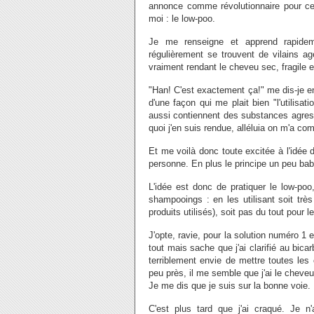
annonce comme révolutionnaire pour ce
moi : le low-poo.
Je me renseigne et apprend rapide
régulièrement se trouvent de vilains agen
vraiment rendant le cheveu sec, fragile 
"Han! C'est exactement ça!" me dis-je en
d'une façon qui me plait bien "l'utilisa
aussi contiennent des substances agres
quoi j'en suis rendue, alléluia on m'a com
Et me voilà donc toute excitée à l'idée 
personne. En plus le principe un peu bab
L'idée est donc de pratiquer le low-poo
shampooings : en les utilisant soit très
produits utilisés), soit pas du tout pour 
J'opte, ravie, pour la solution numéro 1
tout mais sache que j'ai clarifié au bicar
terriblement envie de mettre toutes le
peu près, il me semble que j'ai le cheve
Je me dis que je suis sur la bonne voie.
C'est plus tard que j'ai craqué. Je 