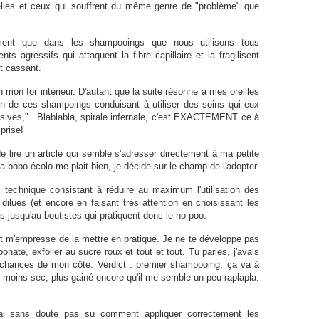
lles et ceux qui souffrent du même genre de "problème" que
ment que dans les shampooings que nous utilisons tous
ts agressifs qui attaquent la fibre capillaire et la fragilisent
et cassant.
 mon for intérieur. D'autant que la suite résonne à mes oreilles
tion de ces shampoings conduisant à utiliser des soins qui eux
sives,"...Blablabla, spirale infernale, c'est EXACTEMENT ce à
prise!
de lire un article qui semble s'adresser directement à ma petite
a-bobo-écolo me plait bien, je décide sur le champ de l'adopter.
, technique consistant à réduire au maximum l'utilisation des
 dilués (et encore en faisant très attention en choisissant les
les jusqu'au-boutistes qui pratiquent donc le no-poo.
 et m'empresse de la mettre en pratique. Je ne te développe pas
bonate, exfolier au sucre roux et tout et tout. Tu parles, j'avais
s chances de mon côté. Verdict : premier shampooing, ça va à
u moins sec, plus gainé encore qu'il me semble un peu raplapla.
n'ai sans doute pas su comment appliquer correctement les