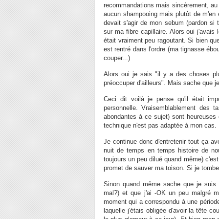
recommandations mais sincèrement, au bo
aucun shampooing mais plutôt de m'en êtr
devait s'agir de mon sebum (pardon si t
sur ma fibre capillaire. Alors oui j'avais
était vraiment peu ragoutant. Si bien qu
est rentré dans l'ordre (ma tignasse éb
couper...)
Alors oui je sais "il y a des choses p
préoccuper d'ailleurs". Mais sache que j
Ceci dit voilà je pense qu'il était i
personnelle. Vraisemblablement des t
abondantes à ce sujet) sont heureuses d
technique n'est pas adaptée à mon cas.
Je continue donc d'entretenir tout ça av
nuit de temps en temps histoire de no
toujours un peu dilué quand même) c'est 
promet de sauver ma toison. Si je tombe s
Sinon quand même sache que je suis p
mal?) et que j'ai -OK un peu malgré m
moment qui a correspondu à une période p
laquelle j'étais obligée d'avoir la tête c