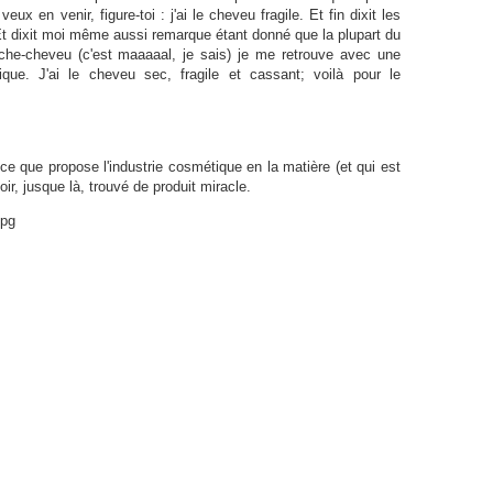
eux en venir, figure-toi : j'ai le cheveu fragile. Et fin dixit les
 Et dixit moi même aussi remarque étant donné que la plupart du
sèche-cheveu (c'est maaaaal, je sais) je me retrouve avec une
tique. J'ai le cheveu sec, fragile et cassant; voilà pour le
 ce que propose l'industrie cosmétique en la matière (et qui est
, jusque là, trouvé de produit miracle.