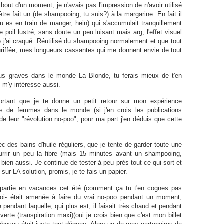
ut d'un moment, je n'avais pas l'impression de n'avoir utilisé
e fait un (de shampooing, tu suis?) à la margarine. En fait il
u es en train de manger, hein) qui s'accumulait tranquillement
 le poil lustré, sans doute un peu luisant mais arg, l'effet visuel
e j'ai craqué. Réutilisé du shampooing normalement et que tout
ouriffée, mes longueurs cassantes qui me donnent envie de tout
lus graves dans le monde La Blonde, tu ferais mieux de t'en
e m'y intéresse aussi.
mportant que je te donne un petit retour sur mon expérience
as de femmes dans le monde (si j'en crois les publications
e leur "révolution no-poo", pour ma part j'en déduis que cette
ec des bains d'huile réguliers, que je tente de garder toute une
urrir un peu la fibre (mais 15 minutes avant un shampooing,
bien aussi. Je continue de tester à peu près tout ce qui sort et
ur LA solution, promis, je te fais un papier.
artie en vacances cet été (comment ça tu t'en cognes pas
oi- était amenée à faire du vrai no-poo pendant un moment,
endant laquelle, qui plus est, il faisait très chaud et pendant
ouverte (transpiration maxi)(oui je crois bien que c'est mon billet