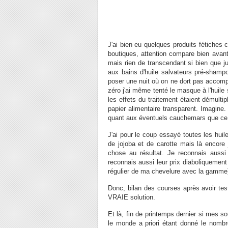
J'ai bien eu quelques produits fétiche
boutiques, attention compare bien avan
mais rien de transcendant si bien que 
aux bains d'huile salvateurs pré-shampoo
poser une nuit où on ne dort pas accompa
zéro j'ai même tenté le masque à l'huile
les effets du traitement étaient démulti
papier alimentaire transparent. Imagine. 
quant aux éventuels cauchemars que ce g
J'ai pour le coup essayé toutes les huil
de jojoba et de carotte mais là encore 
chose au résultat. Je reconnais aussi 
reconnais aussi leur prix diaboliquement
régulier de ma chevelure avec la gamme),
Donc, bilan des courses après avoir tes
VRAIE solution.
Et là, fin de printemps dernier si mes so
le monde a priori étant donné le nombr