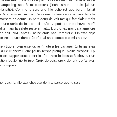
cheveu était juste tout dégueu. Alors un de mes partenaires de
ampooing sec à mi-parcours ("euh, sinon tu sais j'ai un
 pitié). Comme je suis une fille polie (et que bon, il fallait
é. Mon avis est mitigé. J'en avais lu beaucoup de bien dans la
 moment ça donne un petit coup de volume qui fait plaisir mais
est une sorte de talc en fait, qu'on vaporise sur le cheveu non?
dité mais la saleté reste en fait... Bon. Chez moi ça a amélioré
ue ce soit PIRE après? Je ne crois pas, remarque. On était déjà
it de très courte durée. Je n'en ai sans doute pas mis assez...
!) truc(s) bien entendu je t'invite à les partager. Si tu insistes
du cuir chevelu que j'ai un temps pratiqué, pleine d'espoir. Il y
 à se frapper doucement la tête avec la brosse à cheveux un
tion locale "(je te jure! Croix de bois, croix de fer). Je l'ai bien
as comprise...
 voici la fille aux cheveux de lin...parce que tu sais.