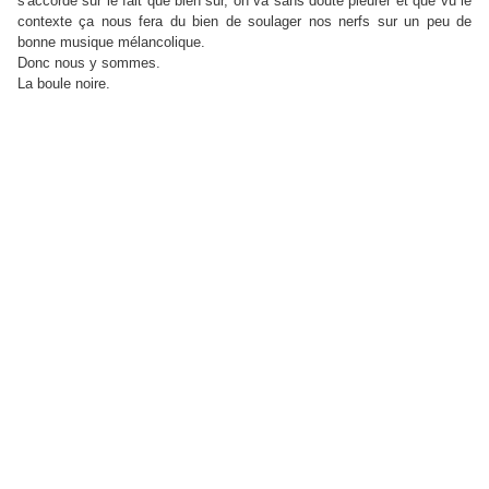
s'accorde sur le fait que bien sûr, on va sans doute pleurer et que vu le
contexte ça nous fera du bien de soulager nos nerfs sur un peu de
bonne musique mélancolique.
Donc nous y sommes.
La boule noire.