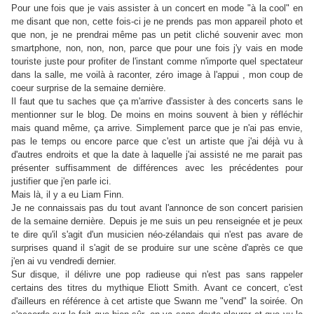
Pour une fois que je vais assister à un concert en mode "à la cool" en
me disant que non, cette fois-ci je ne prends pas mon appareil photo et
que non, je ne prendrai même pas un petit cliché souvenir avec mon
smartphone, non, non, non, parce que pour une fois j'y vais en mode
touriste juste pour profiter de l'instant comme n'importe quel spectateur
dans la salle, me voilà à raconter, zéro image à l'appui , mon coup de
coeur surprise de la semaine dernière.
Il faut que tu saches que ça m'arrive d'assister à des concerts sans le
mentionner sur le blog. De moins en moins souvent à bien y réfléchir
mais quand même, ça arrive. Simplement parce que je n'ai pas envie,
pas le temps ou encore parce que c'est un artiste que j'ai déjà vu à
d'autres endroits et que la date à laquelle j'ai assisté ne me parait pas
présenter suffisamment de différences avec les précédentes pour
justifier que j'en parle ici.
Mais là, il y a eu Liam Finn.
Je ne connaissais pas du tout avant l'annonce de son concert parisien
de la semaine dernière. Depuis je me suis un peu renseignée et je peux
te dire qu'il s'agit d'un musicien néo-zélandais qui n'est pas avare de
surprises quand il s'agit de se produire sur une scène d'après ce que
j'en ai vu vendredi dernier.
Sur disque, il délivre une pop radieuse qui n'est pas sans rappeler
certains des titres du mythique Eliott Smith. Avant ce concert, c'est
d'ailleurs en référence à cet artiste que Swann me "vend" la soirée. On