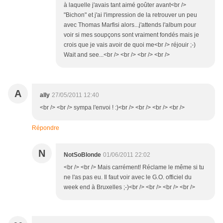
à laquelle j'avais tant aimé goûter avant<br />
"Bichon" et j'ai l'impression de la retrouver un peu
avec Thomas Marfisi alors...j'attends l'album pour
voir si mes soupçons sont vraiment fondés mais je
crois que je vais avoir de quoi me<br /> réjouir ;-)
Wait and see...<br /> <br /> <br /> <br />
A
ally
27/05/2011 12:40
<br /> <br /> sympa l'envoi ! :)<br /> <br /> <br /> <br />
Répondre
N
NotSoBlonde
01/06/2011 22:02
<br /> <br /> Mais carrément! Réclame le même si tu
ne l'as pas eu. Il faut voir avec le G.O. officiel du
week end à Bruxelles ;-)<br /> <br /> <br /> <br />