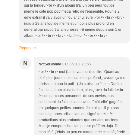
sur la longeur<br /> d'un album (j'ai un peu peur tout de
même le coté pop pop méga retro de l'ensemble. Pour le 2
ème extrait il va y avoir un foular chui sûre .<br /> <br /> <br />
(juju à 29 ans tout de même et un poils plus profond en
général par rapport à la jeunesse ;-)) même depuis son 1 er
album)<br /> <br /> <br /> <br /> <br /> <br /> <br />
Répondre
N
NotSoBlonde
01/06/2011 21:55
<br /> <br /> moi j'aime vraiment ce titre! Quant au
côté plus jeune et donc moins profond, j'avoue ça me
hérisse un peu le poil ;-) Je crois que Julien Doré a
écrit un album plus sombre, plus grave du fait de<br
/> son parcours personnel, de ses envies, pas
seulement du fait de sa nouvelle "mâturité" gagnée
en quelques petites années. Je crois qu'il y a pas
mal de jeunes artistes qui ont signé des<br />
productions plus profondes que certains anciens.
Mais je comprends qu'on puisse préférer Juju. De
mon côté, j'étais un peu en manque de cette légèreté