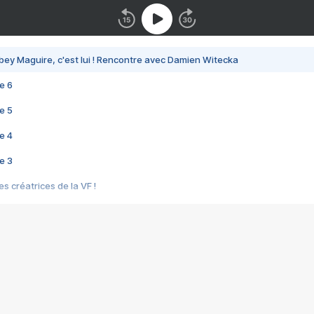
bey Maguire, c'est lui ! Rencontre avec Damien Witecka
e 6
e 5
e 4
e 3
s créatrices de la VF !
e 2
e 1
e Mektoub My Love arrive enfin ! Rencontre avec Shaïn Boumedine et Sal
i : après Toni en famille
elle réalise le bouleversant Dites lui que je l'aime