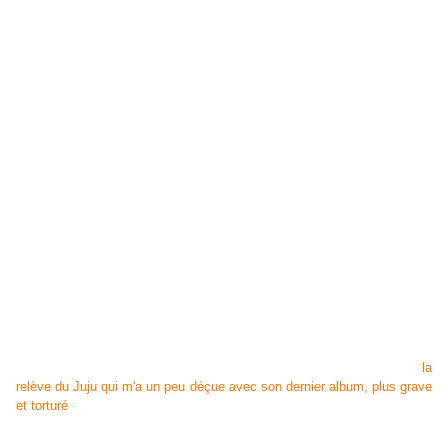
Un peu de Julien Doré dans le côté chevelu-décalé, un peu d'Alister
dans les arrières plans électro-chantants, du rétro fifties en veux-tu en
voilà, de la minette sexy qui se pavane au bord d'une piscine comme
dans les clips des gangsta-rap ricains (en plus classe quand même, je
te le concède), Thomas Marfisi pourrait bien se poser là comme
la
relève du Juju qui m'a un peu déçue avec son dernier album, plus grave
et torturé
. Thomas, le remède à l'ennui de ce printemps joli : Oh oui!
Une petite question reste en suspens : Les blogueurs (hommes, donc)
ont ils reçu un Marcel personnalisé aussi (je suis curieuse d'en