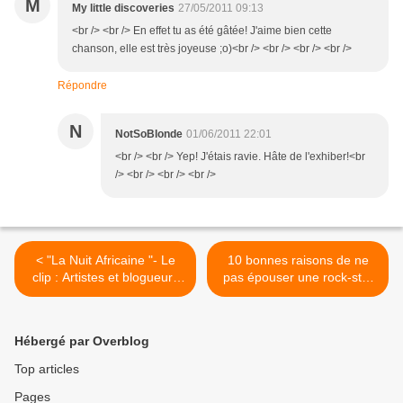
M
My little discoveries
27/05/2011 09:13
<br /> <br /> En effet tu as été gâtée! J'aime bien cette
chanson, elle est très joyeuse ;o)<br /> <br /> <br /> <br />
Répondre
N
NotSoBlonde
01/06/2011 22:01
<br /> <br /> Yep! J'étais ravie. Hâte de l'exhiber!<br
/> <br /> <br /> <br />
< "La Nuit Africaine "- Le
10 bonnes raisons de ne
clip : Artistes et blogueurs
pas épouser une rock-star
réunis sur une même vidéo
(Coeur de Rockeur) >
pour la bonne cause : Oh
Yeah!
Hébergé par Overblog
Top articles
Pages