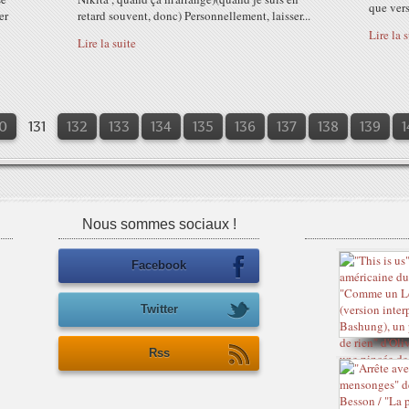
que vers
er
retard souvent, donc) Personnellement, laisser...
Lire la 
Lire la suite
0
0
0
0
131
132
133
134
135
136
137
138
139
1
Nous sommes sociaux !
Facebook
Twitter
Rss