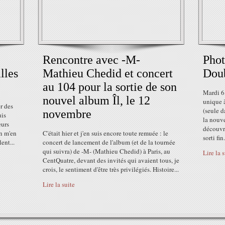
Rencontre avec -M-
Phot
lles
Mathieu Chedid et concert
Doub
au 104 pour la sortie de son
Mardi 6
nouvel album Îl, le 12
unique à
r des
(seule d
novembre
uis
la nouv
eurs
découvr
en m'en
C'était hier et j'en suis encore toute remuée : le
sorti fin.
ent...
concert de lancement de l'album (et de la tournée
qui suivra) de -M- (Mathieu Chedid) à Paris, au
Lire la 
CentQuatre, devant des invités qui avaient tous, je
crois, le sentiment d'être très privilégiés. Histoire...
Lire la suite