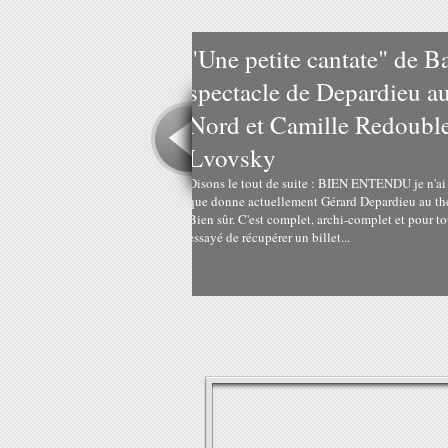
rbara, le
aux Bouffes Du
e de Noémie
pas pu assister au spectacle
éâtre des Bouffes du Nord.
ut te dire je n'ai même pas
Lire la suite