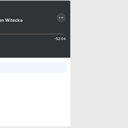
ien Witecka
-52:04