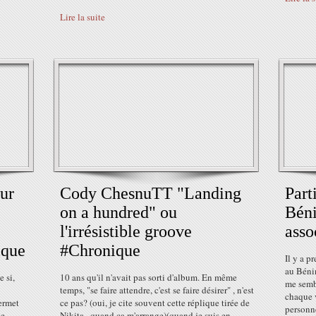
Lire la suite
ur
Cody ChesnuTT "Landing
Part
on a hundred" ou
Béni
l'irrésistible groove
asso
ique
#Chronique
Il y a p
au Bénin
 si,
10 ans qu'il n'avait pas sorti d'album. En même
me sembl
temps, "se faire attendre, c'est se faire désirer" , n'est
chaque 
ermet
ce pas? (oui, je cite souvent cette réplique tirée de
personne
se
Nikita , quand ça m'arrange)(quand je suis en