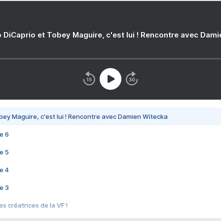
 DiCaprio et Tobey Maguire, c'est lui ! Rencontre avec Dam
bey Maguire, c'est lui ! Rencontre avec Damien Witecka
e 6
e 5
e 4
e 3
s créatrices de la VF !