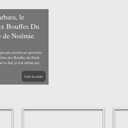
"Arrête avec tes m
Besson / "La prince
Ben Mazué
Il y a fort fort longtemps (plus de si
j'écrivais ici des billets qui mettaie
avec des chansons. Aujourd'hui, alo
me suis absentée...