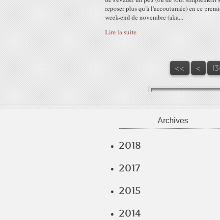
reposer plus qu'à l'accoutumée) en ce premi
week-end de novembre (aka...
Lire la suite
10
11
12
<<
<
13
Archives
2018
2017
2015
2014