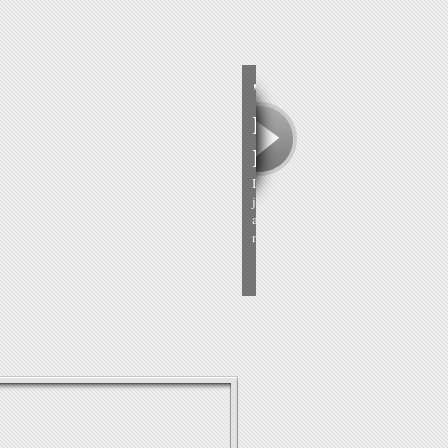
ensonges" de Philippe
sse et le dictateur" de
x ans, tu vois, ça ne me rajeunit pas),
nt en parallèle certaines de mes lectures
rs que ça fait un très long moment que je
Lire la suite