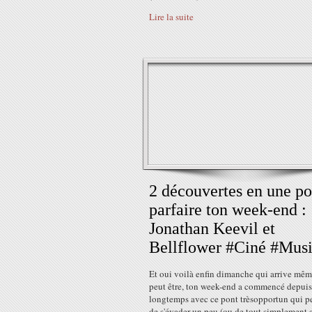
Lire la suite
2 découvertes en une po
parfaire ton week-end :
Jonathan Keevil et
Bellflower #Ciné #Mus
Et oui voilà enfin dimanche qui arrive même
peut être, ton week-end a commencé depuis
longtemps avec ce pont trèsopportun qui p
de s'évader un peu (ou de tout simplement 