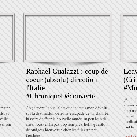
Raphael Gualazzi : coup de
Leav
coeur (absolu) direction
(Cri
l'Italie
#Mus
#ChroniqueDécouverte
(Ahahah)
arriver.
semaine
Ah ça merci la vie, alors que je jetais mon dévolu
rapporte
is, au
sur la destination de notre escapade de fin d'année,
ma petit
velle
histoire de fêter la nouvelle année un peu loin de
pubiicat
sur son
chez nous (enfin pas trop non plus, hein, question
tout te...
de budget)(bienvenue chez les filles un peu
fauchées...
Lire la 