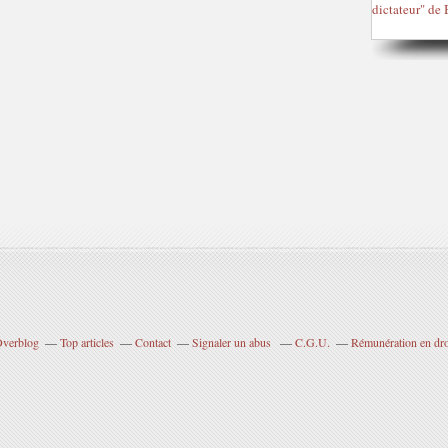
 Overblog
Top articles
Contact
Signaler un abus
C.G.U.
Rémunération en droi