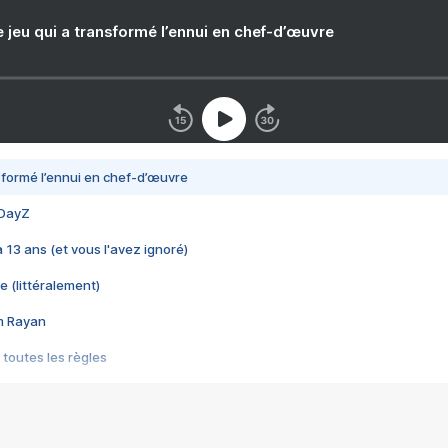
e jeu qui a transformé l’ennui en chef-d’œuvre
nsformé l’ennui en chef-d’œuvre
 DayZ
 a 13 ans (et vous l'avez ignoré)
e (littéralement)
im Rayan
 toutes les règles
s les jeux vidéo
us choquant de Rockstar ? - Le scandale BULLY