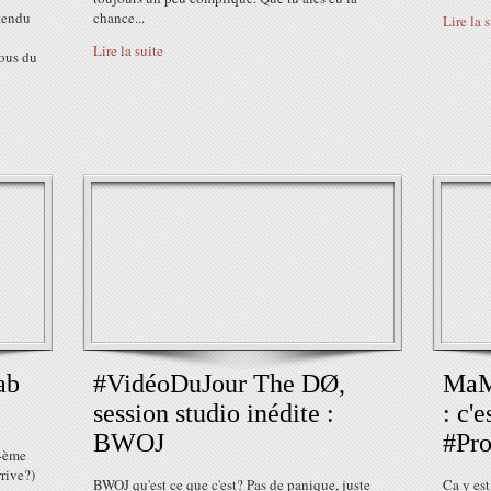
ntendu
chance...
Lire la 
Lire la suite
hous du
ab
#VidéoDuJour The DØ,
MaM
session studio inédite :
: c'e
BWOJ
#Pro
 4ème
rrive?)
BWOJ qu'est ce que c'est? Pas de panique, juste
Ca y es