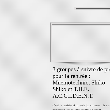
3 groupes à suivre de pr
pour la rentrée :
Mnemotechnic, Shiko
Shiko et T.H.E.
A.C.C.I.D.E.N.T.
C'est la rentrée et tu vois j'ai comme très en
partager avec toi mes coups de coeur