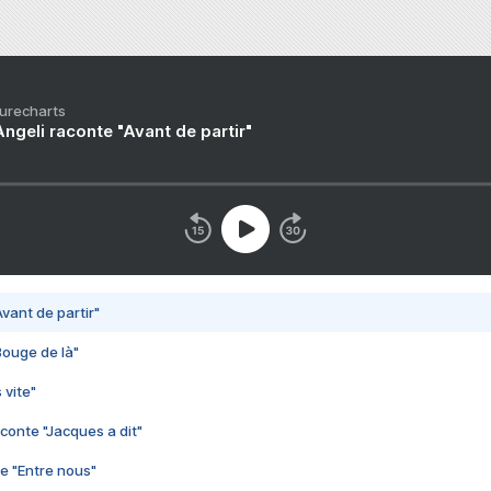
Purecharts
ngeli raconte "Avant de partir"
vant de partir"
Bouge de là"
 vite"
conte "Jacques a dit"
e "Entre nous"