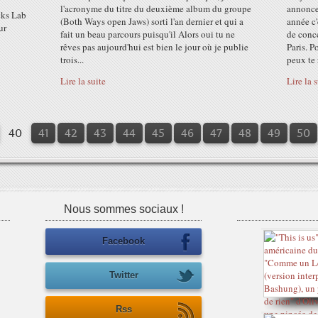
l'acronyme du titre du deuxième album du groupe
annonce
cks Lab
(Both Ways open Jaws) sorti l'an dernier et qui a
année c'
ur
fait un beau parcours puisqu'il Alors oui tu ne
de conce
rêves pas aujourd'hui est bien le jour où je publie
Paris. P
trois...
peux te 
Lire la suite
Lire la 
10
20
30
40
41
42
43
44
45
46
47
48
49
50
Nous sommes sociaux !
Facebook
Twitter
Rss