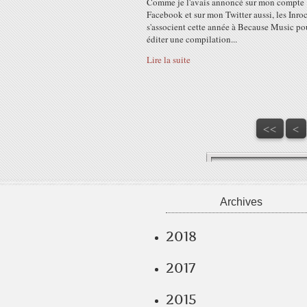
Comme je l'avais annoncé sur mon compte
Facebook et sur mon Twitter aussi, les Inro
s'associent cette année à Because Music po
éditer une compilation...
Lire la suite
<<
<
Archives
2018
2017
2015