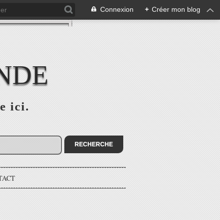
Connexion
+
Créer mon blog
ONDE
e ici.
TACT