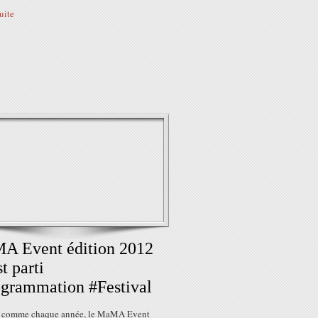
suite
A Event édition 2012
st parti
grammation #Festival
t comme chaque année, le MaMA Event