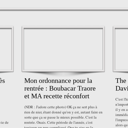
ès
Mon ordonnance pour la
The 
rentrée : Boubacar Traore
Davi
et MA recette réconfort
C'est l'
n'import
(NDR : J'adore cette photo) OK ça ne sert plus à
il y en 
rien de nier, étant donné qu'on y est, autant faire en
immédiat
sorte que ça se passe le mieux possible. C'est la
l'impres
vie de
rentrée. Ouais. Cette période de l'année, c'est
alors qu'
toujours un peu compliqué. Que tu aies eu la