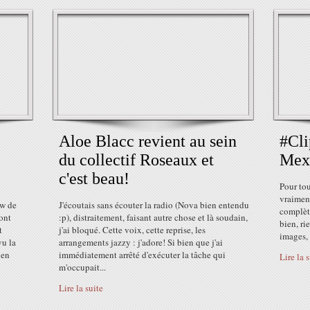
Aloe Blacc revient au sein
#Cl
du collectif Roseaux et
Mex
c'est beau!
Pour tou
vraiment
ow de
J'écoutais sans écouter la radio (Nova bien entendu
complète
ont
:p), distraitement, faisant autre chose et là soudain,
bien, ri
t
j'ai bloqué. Cette voix, cette reprise, les
images, 
vu la
arrangements jazzy : j'adore! Si bien que j'ai
 en
immédiatement arrêté d'exécuter la tâche qui
Lire la 
m'occupait...
Lire la suite