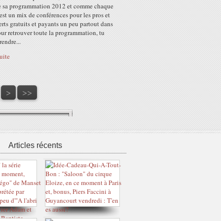
 sa programmation 2012 et comme chaque
est un mix de conférences pour les pros et
rts gratuits et payants un peu partout dans
our retrouver toute la programmation, tu
rendre...
suite
60
70
80
90
100
>
>>
Articles récents