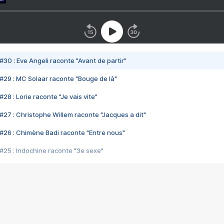
#30 : Eve Angeli raconte "Avant de partir"
#29 : MC Solaar raconte "Bouge de là"
28 : Lorie raconte "Je vais vite"
#27 : Christophe Willem raconte "Jacques a dit"
#26 : Chimène Badi raconte "Entre nous"
#25 : Indochine raconte "3e sexe"
#24 : Zaho raconte "C'est chelou"
#23 : Patrick Bruel raconte "Au café des délices"
#22 : Kyo raconte "Le chemin"
#21 : Nolwenn Leroy raconte "Cassé"