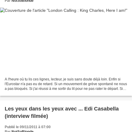
Par
NotSoBlonde
A l'heure où tu lis ces lignes, lecteur, je suis sans doute déjà loin. Enfin si
l'Eurostar n'a pas eu de retard. Si un mouvement de grève spontané ne nous
a pas bloqués. Si j'ai réussi à me sortir du lit pour ne pas rater le départ. Si
mon RER s'est décidé...
Les yeux dans les yeux avec ... Edi Casabella
(interview filmée)
Publié le 09/11/2011 à 07:00
Par
NotSoBlonde