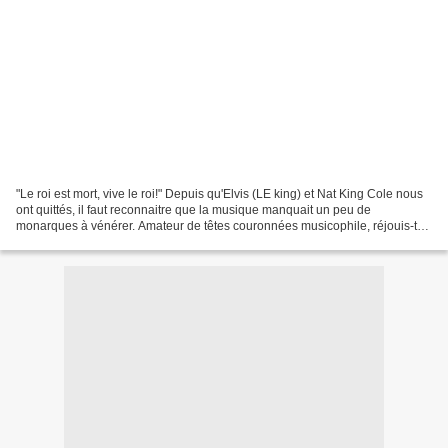
"Le roi est mort, vive le roi!" Depuis qu'Elvis (LE king) et Nat King Cole nous
ont quittés, il faut reconnaitre que la musique manquait un peu de
monarques à vénérer. Amateur de têtes couronnées musicophile, réjouis-toi,
j'ai ce qu'il te faut. (J'ai...