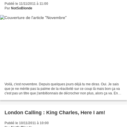
Publié le 11/11/2011 à 11:00
Par
NotSoBlonde
Voilà, c'est novembre. Depuis quelques jours déjà tu me diras. Oui. Je sais
que je ne mérite pas la palme de la réactivité sur ce coup là mais bon ça va
c'est pas un titre que j'ambitionnais de décrocher non plus, alors ça va. En
plus sans vouloir me...
London Calling : King Charles, Here I am!
Publié le 10/11/2011 à 10:00