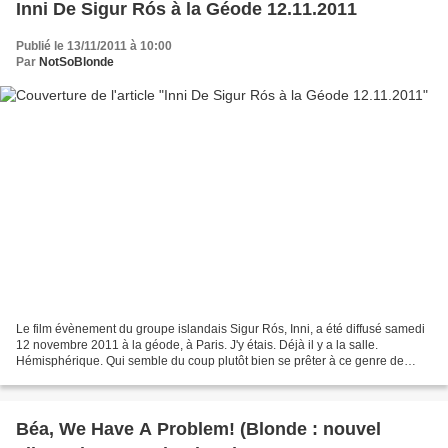
Inni De Sigur Rós à la Géode 12.11.2011
Publié le 13/11/2011 à 10:00
Par
NotSoBlonde
Le film évènement du groupe islandais Sigur Rós, Inni, a été diffusé samedi
12 novembre 2011 à la géode, à Paris. J'y étais. Déjà il y a la salle.
Hémisphérique. Qui semble du coup plutôt bien se prêter à ce genre de
projection exceptionnelle. Les fauteuils...
Béa, We Have A Problem! (Blonde : nouvel