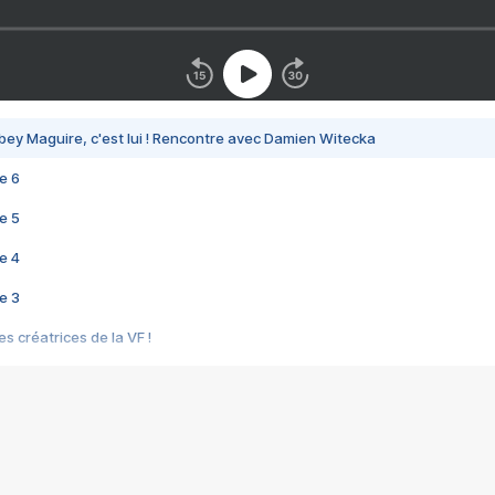
bey Maguire, c'est lui ! Rencontre avec Damien Witecka
e 6
e 5
e 4
e 3
s créatrices de la VF !
e 2
e 1
e Mektoub My Love arrive enfin ! Rencontre avec Shaïn Boumedine et Sal