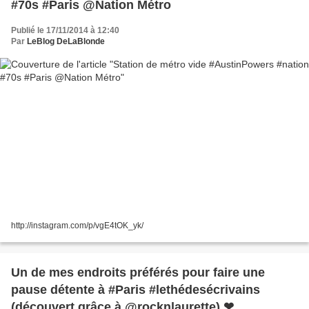
#70s #Paris @Nation Métro
Publié le 17/11/2014 à 12:40
Par
LeBlog DeLaBlonde
http://instagram.com/p/vgE4tOK_yk/
Un de mes endroits préférés pour faire une
pause détente à #Paris #lethédesécrivains
(découvert grâce à @rocknlaurette) ❤