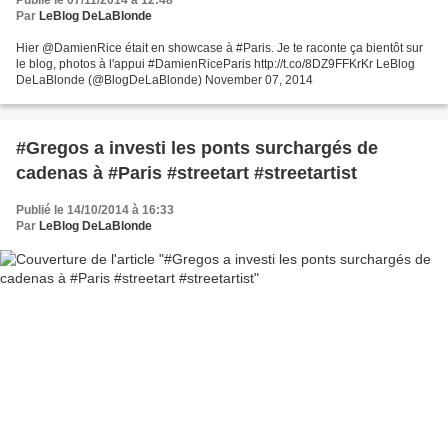
Par
LeBlog DeLaBlonde
Hier @DamienRice était en showcase à #Paris. Je te raconte ça bientôt sur
le blog, photos à l'appui #DamienRiceParis http://t.co/8DZ9FFKrKr LeBlog
DeLaBlonde (@BlogDeLaBlonde) November 07, 2014
#Gregos a investi les ponts surchargés de
cadenas à #Paris #streetart #streetartist
Publié le 14/10/2014 à 16:33
Par
LeBlog DeLaBlonde