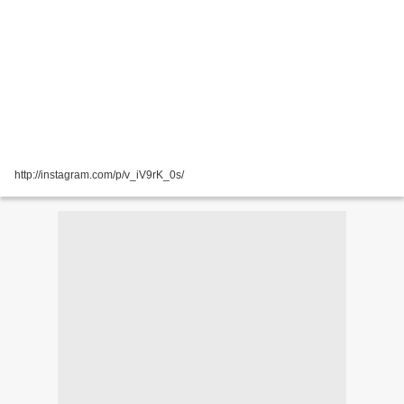
http://instagram.com/p/v_iV9rK_0s/